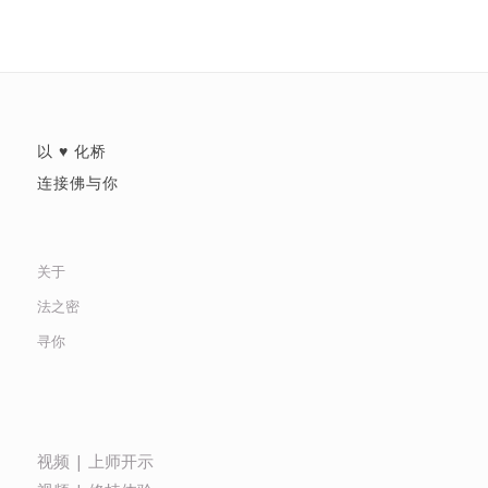
以 ♥ 化桥
连接佛与你
关于
法之密
寻你
视频 | 上师开示