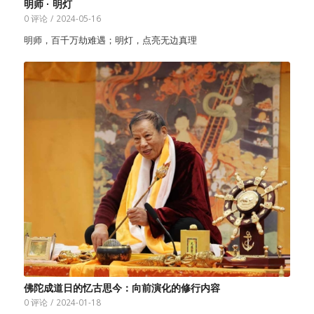
明师 · 明灯
0 评论
/
2024-05-16
明师，百千万劫难遇；明灯，点亮无边真理
佛陀成道日的忆古思今：向前演化的修行内容
0 评论
/
2024-01-18