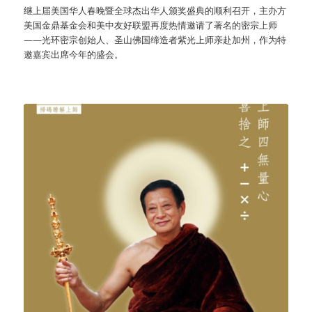
继上届美国华人春晚暨全球杰出华人颁奖盛典的顺利召开，主办方
美国金鼎基金会和美中友好联盟再度热情邀请了著名的密宗上师
——光环密宗创始人、圣山佛国缔造者紫光上师亲赴加州，作为特
邀嘉宾出席今年的盛会。