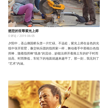
慈悲的世尊紫光上师
0 评论
/
2019-06-05
夕阳中，圣山佛国桥头堡一片忙碌。不远处，紫光上师在金色的光
线中张开双臂，像交响乐团的指挥家一样，舞动着手中那根白色指
挥棒，随着指挥棒“线条”的流动，妙能法师开着推土车的铲子时而
抬高、时而降低，车轮下的地面就越来越平了。那一刻，我见到了
“艺术”内涵。