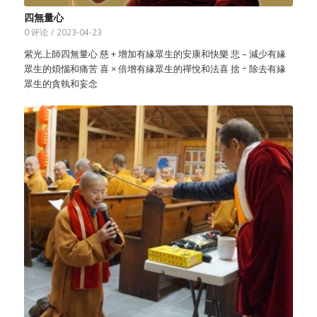
四無量心
0 评论
/
2023-04-23
紫光上師四無量心 慈 + 增加有緣眾生的安康和快樂 悲 – 減少有緣
眾生的煩惱和痛苦 喜 × 倍增有緣眾生的禪悅和法喜 捨 ÷ 除去有緣
眾生的貪執和妄念