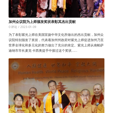
加州众议院为上师颁发奖状表彰其杰出贡献
0 评论
/
2023-01-09
为了表彰紫光上师在美国宣扬中华文化所做出的杰出贡献，加州众
议院特别颁发了奖状，代表着加州州政府对紫光上师促进加州乃至
世界全球化和多元化的努力做出了充分的肯定。紫光上师从南帕萨
迪纳市市长麦克·卡西奥提手中接过这个奖状……