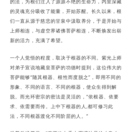
的法，为根们注入了源源不绝的生命力，内里深藏
的灵魂充分吸收了能量，开始苏醒。长久以来，根
们一直从源于慈悲的甘泉中汲取养分，于是开始与
上师相连，与虚空界诸佛菩萨相连，不断焕发出崭
新的活力，充满了希望。
一个人觉悟的程度，取决于根器的不同。紫光上师
对弟子宣说地藏皇菩萨的功德时提到，这位伟大的
菩萨能够“随其根器、根性而度脱之”，即用不同的
形象、不同的语言、不同的根器，使众生得到解
脱。而光环密宗的密法是灵活的，“依根器、依要
求、依需要而传。上中下根器的人,都可修习此
法，不同根器渡化不同阶层的人。”