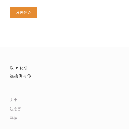
以 ♥ 化桥
连接佛与你
关于
法之密
寻你