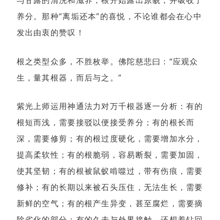
与甘露的清洗和滋养，根开始露出原貌，并吸收了
养分。那种“离垢还本”的喜悦，不论谁都会在心中
发出由衷的赞叹！
根之类型众多，不胜枚举。佛陀慈悲曰：“应观众
生，量其根器，而后与之。”
紫光上师运用神通法力对万千根器逐一分析：有的
根短而浅，需要接驳以便接受养分；有的根长而
深，需要修剪；有的根过度硬化，需要增加水分，
提高柔软性；有的根脆弱，容易断裂，需要加固，
使其坚韧；有的根被鼠蚁啃噬过，带有伤痕，需要
修补；有的长期以来被石头压住，无法生长，需要
新鲜的空气；有的根产生异变，甚至腐烂，需要摘
除劣化的部分；有的久未与外界接触，还想着钻回