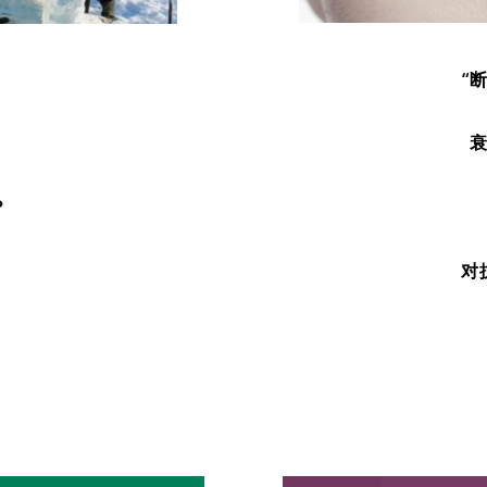
“
？
对