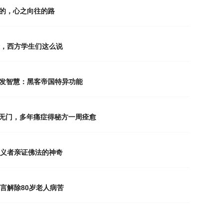
惜的，心之向往的路
验，西方学生们这么说
法开发智慧：黑客帝国特异功能
求医无门，多年痛症得秘方一周痊愈
物主义者亲证佛法的神奇
真言解除80岁老人病苦