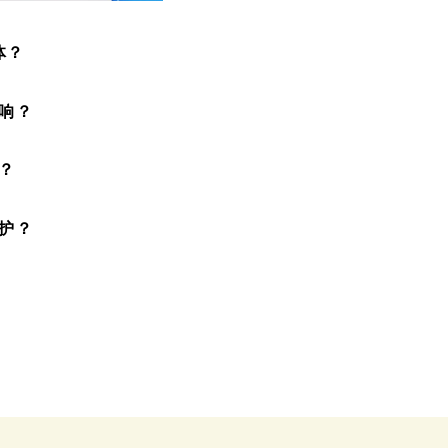
体？
响？
？
护？