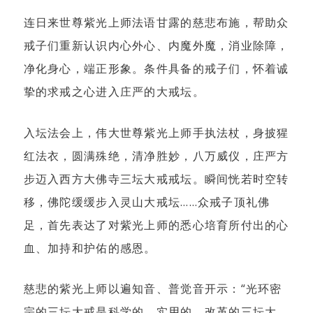
连日来世尊紫光上师法语甘露的慈悲布施，帮助众
戒子们重新认识内心外心、内魔外魔，消业除障，
净化身心，端正形象。条件具备的戒子们，怀着诚
挚的求戒之心进入庄严的大戒坛。
入坛法会上，伟大世尊紫光上师手执法杖，身披猩
红法衣，圆满殊绝，清净胜妙，八万威仪，庄严方
步迈入西方大佛寺三坛大戒戒坛。瞬间恍若时空转
移，佛陀缓缓步入灵山大戒坛……众戒子顶礼佛
足，首先表达了对紫光上师的悉心培育所付出的心
血、加持和护佑的感恩。
慈悲的紫光上师以遍知音、普觉音开示：“光环密
宗的三坛大戒是科学的、实用的、改革的三坛大