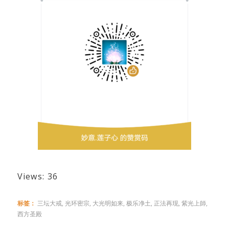
Views: 36
标签：
三坛大戒
,
光环密宗
,
大光明如来
,
极乐净土
,
正法再现
,
紫光上師
,
西方圣殿