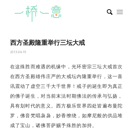
西方圣殿隆重举行三坛大戒
2013-04-19
在这殊胜而难遇的机缘中，光环密宗三坛大戒首次
在西方圣殿雄伟庄严的大戒坛内隆重举行，这一喜
讯震动了虚空三千大千世界！戒子的诞生即为真正
的佛子诞生，对当前末法时期佛法的传承与弘扬，
具有划时代的意义。西方极乐世界四处皆遍布曼陀
罗，佛音梵唱袅袅，妙香缭绕，如摩尼般的供品堆
成了宝山，诸佛菩萨赐予殊胜的加持。