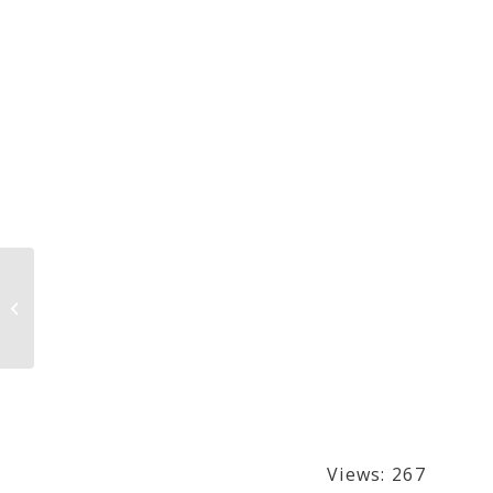
东方药师琉璃光佛之佛
诞
Views: 267