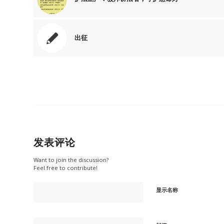
出征
发表评论
Want to join the discussion?
Feel free to contribute!
显示名称