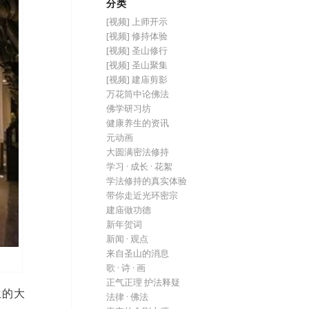
分类
[视频] 上师开示
[视频] 修持体验
[视频] 圣山修行
[视频] 圣山聚集
[视频] 建庙剪影
万花筒中论佛法
佛学研习坊
健康养生的资讯
元动画
大圆满密法修持
学习 · 成长 · 花絮
学法修持的真实体验
带你走近光环密宗
建庙做功德
新年贺词
新闻 · 观点
来自圣山的消息
歌 · 诗 · 画
正气正理 护法释疑
生的大
法律 · 佛法