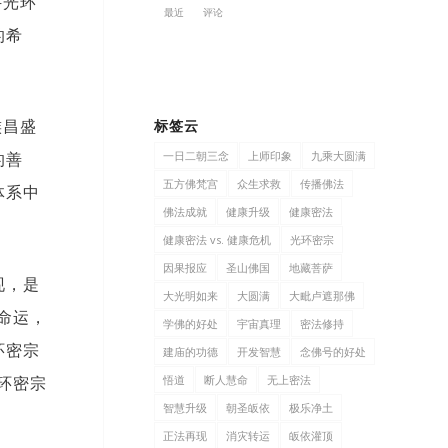
讲光环
最近
评论
的希
族昌盛
标签云
一日二朝三念
上师印象
九乘大圆满
的善
五方佛梵宫
众生求救
传播佛法
体系中
佛法成就
健康升级
健康密法
健康密法 vs. 健康危机
光环密宗
因果报应
圣山佛国
地藏菩萨
现，是
大光明如来
大圆满
大毗卢遮那佛
命运，
学佛的好处
宇宙真理
密法修持
环密宗
建庙的功德
开发智慧
念佛号的好处
环密宗
悟道
断人慧命
无上密法
智慧升级
朝圣皈依
极乐净土
正法再现
消灾转运
皈依灌顶