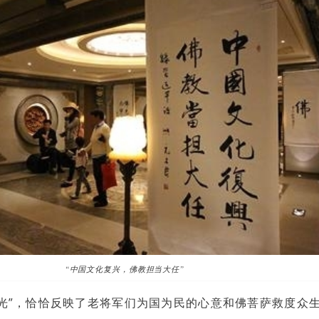
“中国文化复兴，佛教担当大任”
光”，恰恰反映了老将军们为国为民的心意和佛菩萨救度众