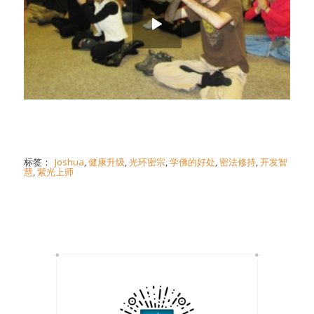
标签：
Joshua
,
健康升级
,
光环密宗
,
学佛的好处
,
密法修持
,
开发智
慧
,
紫光上师