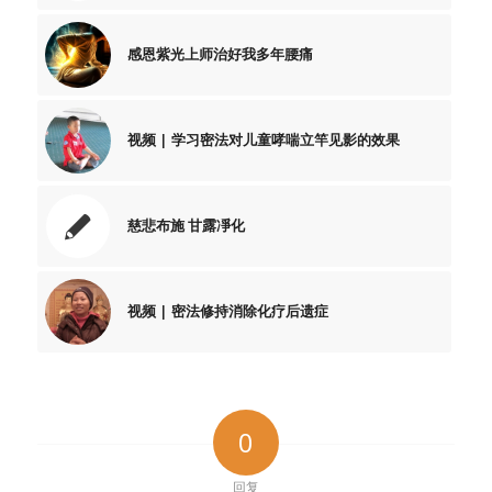
感恩紫光上师治好我多年腰痛
视频 | 学习密法对儿童哮喘立竿见影的效果
慈悲布施 甘露凈化
视频 | 密法修持消除化疗后遗症
0
回复