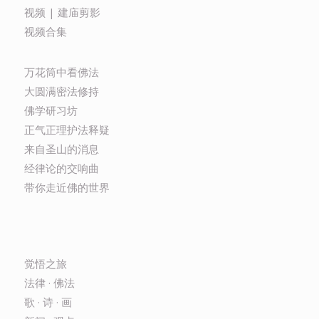
视频 | 建庙剪影
视频合集
万花筒中看佛法
大圆满密法修持
佛学研习坊
正气正理护法释疑
来自圣山的消息
经律论的交响曲
带你走近佛的世界
觉悟之旅
法律 · 佛法
歌 · 诗 · 画