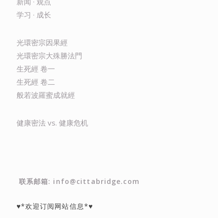
新闻 · 观点
学习 · 成长
光環密宗因果經
光環密宗大殊勝法門
生死經 卷一
生死經 卷二
般若波羅蜜成就經
健康密法 vs. 健康危机
联系邮箱: info@cittabridge.com
♥*欢迎订阅网站信息*♥