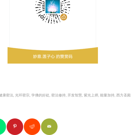
健康密法
,
光环密宗
,
学佛的好处
,
密法修持
,
开发智慧
,
紫光上师
,
能量加持
,
西方圣殿