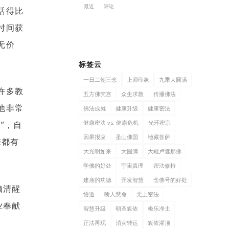
最近
评论
活得比
时间获
无价
标签云
一日二朝三念
上师印象
九乘大圆满
许多教
五方佛梵宫
众生求救
传播佛法
他非常
佛法成就
健康升级
健康密法
健康密法 vs. 健康危机
光环密宗
”，自
因果报应
圣山佛国
地藏菩萨
椎都有
大光明如来
大圆满
大毗卢遮那佛
学佛的好处
宇宙真理
密法修持
建庙的功德
开发智慧
念佛号的好处
脑清醒
悟道
断人慧命
无上密法
业奉献
智慧升级
朝圣皈依
极乐净土
正法再现
消灾转运
皈依灌顶