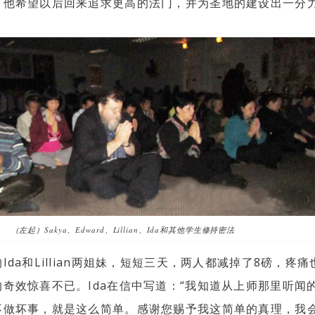
。他希望以后回来追求更高的法门，并为圣地的建设出一分
（左起）Sakya、Edward、Lillian、Ida和其他学生修持密法
da和Lillian两姐妹，短短三天，两人都减掉了8磅，疼痛
奇效惊喜不已。Ida在信中写道：“我知道从上师那里听闻
不做坏事，就是这么简单。感谢您赐予我这简单的真理，我