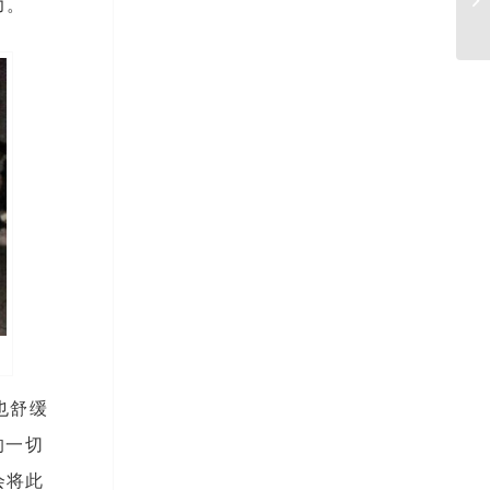
力。
在
也舒缓
的一切
会将此