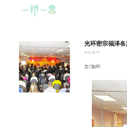
光环密宗福泽各
2010-10-17
文/如叶