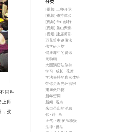
分类
[视频] 上师开示
[视频] 修持体验
[视频] 圣山修行
[视频] 圣山聚集
[视频] 建庙剪影
万花筒中论佛法
佛学研习坊
健康养生的资讯
元动画
大圆满密法修持
学习 · 成长 · 花絮
学法修持的真实体验
带你走近光环密宗
建庙做功德
方不同种
新年贺词
光上师
新闻 · 观点
来自圣山的消息
呈，变
歌 · 诗 · 画
正气正理 护法释疑
法律 · 佛法