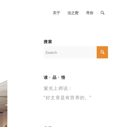
关于
法之密
寻你
搜索
读 · 品 · 悟
紫光上师说：
“好文章是有营养的。”