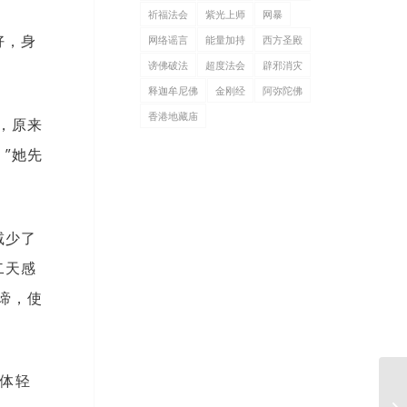
祈福法会
紫光上师
网暴
好，身
网络谣言
能量加持
西方圣殿
谤佛破法
超度法会
辟邪消灾
释迦牟尼佛
金刚经
阿弥陀佛
香港地藏庙
，原来
”她先
减少了
二天感
谛，使
身体轻
五