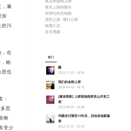
真实的金刚上师
丈，遍
紫光上師的開示
经律论的交响曲
暨加
觉悟之旅 · 修行心路
上的污
链接汇总
音乐视频
动，在
热门
持，她
醒
心思也
2022-11-23 - 18:58
我们的金刚上师
2008-04-19 - 18:10
[建庙剪影] 上师现场指挥灵山开发工
道：
程
许多思
2022-08-29 - 16:08
玛雅末日预言10年后，启动圣地新篇
清晰
章
着变少
2022-12-22 - 23:42