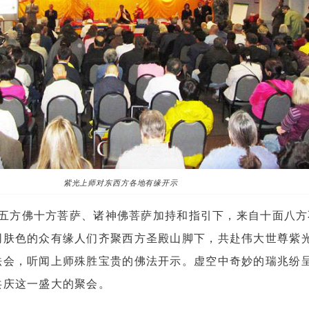
紫光上师对东西方各地有缘开示
，在五方佛十方菩萨、诸神佛菩萨加持和指引下，来自十面八
同肤色的众有缘人们齐聚西方圣殿山脚下，共赴伟大世尊紫
法会，听闻上师殊胜宝贵的佛法开示。虚空中奇妙的瑞兆纷
共庆这一盛大的聚会。