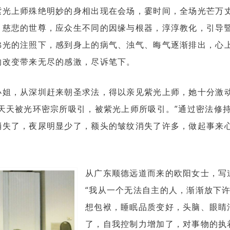
紫光上师殊绝明妙的身相出现在会场，霎时间，全场光芒万
。慈悲的世尊，应众生不同的因缘与根器，淳淳教化，引导
佛光的注照下，感到身上的病气、浊气、晦气逐渐排出，心
的改变带来无尽的感激，尽诉笔下。
小姐，从深圳赶来朝圣求法，得以亲见紫光上师，她十分激
天天被光环密宗所吸引，被紫光上师所吸引。”通过密法修
消失了，夜尿明显少了，额头的皱纹消失了许多，做起事来
从广东顺德远道而来的欧阳女士，写
“我从一个无法自主的人，渐渐放下
想包袱，睡眠品质变好，头脑、眼睛
了，自我控制力增加了，对事物的执