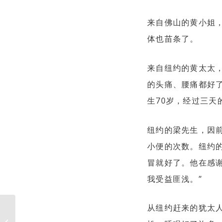
来自佛山的黄小姐
体也苗条了。
来自纽约的黄太太
的头痛、腰痛都好
生70岁，经过三天
纽约的梁先生，因
小便的次数。纽约
冒就好了。他在感
我受益匪浅。”
从纽约赶来的犹太人
密法的疗愈：修复身