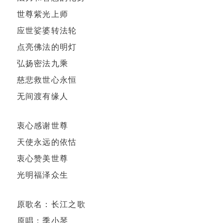
世尊紫光上师
应世娑婆转法轮
点亮佛法的明灯
弘扬密法九乘
慈悲救世心永恒
无间渡有缘人
衷心感谢世尊
天使永远的依怙
衷心赞美世尊
光明福泽众生
原歌名：长江之歌
原唱：季小琴