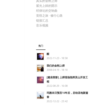
真实的金刚上师
紫光上師的開示
经律论的交响曲
觉悟之旅 · 修行心路
链接汇总
音乐视频
热门
醒
2022-11-23 - 18:58
我们的金刚上师
2008-04-19 - 18:10
[建庙剪影] 上师现场指挥灵山开发工
程
2022-08-29 - 16:08
玛雅末日预言10年后，启动圣地新篇
章
2022-12-22 - 23:42