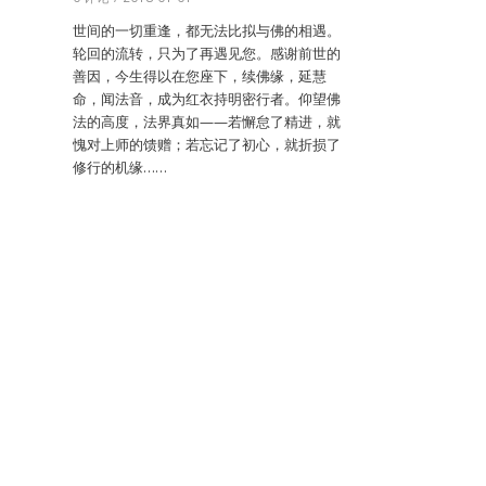
世间的一切重逢，都无法比拟与佛的相遇。
轮回的流转，只为了再遇见您。感谢前世的
善因，今生得以在您座下，续佛缘，延慧
命，闻法音，成为红衣持明密行者。仰望佛
法的高度，法界真如——若懈怠了精进，就
愧对上师的馈赠；若忘记了初心，就折损了
修行的机缘……