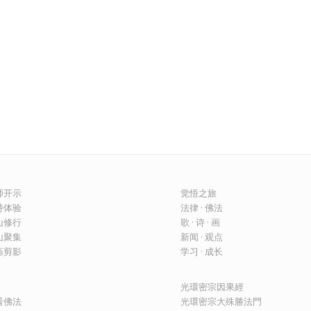
上师开示
觉悟之旅
修持体验
法律 · 佛法
圣山修行
歌 · 诗 · 画
圣山聚集
新闻 · 观点
建庙剪影
学习 · 成长
光環密宗因果經
看佛法
光環密宗大殊勝法門