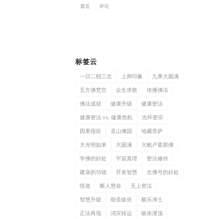
最近
评论
标签云
一日二朝三念
上师印象
九乘大圆满
五方佛梵宫
众生求救
传播佛法
佛法成就
健康升级
健康密法
健康密法 vs. 健康危机
光环密宗
因果报应
圣山佛国
地藏菩萨
大光明如来
大圆满
大毗卢遮那佛
学佛的好处
宇宙真理
密法修持
建庙的功德
开发智慧
念佛号的好处
悟道
断人慧命
无上密法
智慧升级
朝圣皈依
极乐净土
正法再现
消灾转运
皈依灌顶