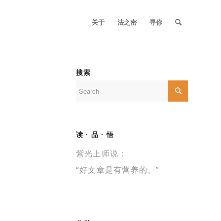
关于
法之密
寻你
搜索
读 · 品 · 悟
紫光上师说：
“好文章是有营养的。”