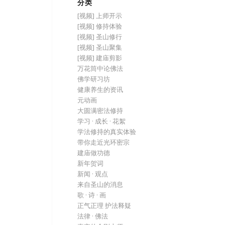
分类
[视频] 上师开示
[视频] 修持体验
[视频] 圣山修行
[视频] 圣山聚集
[视频] 建庙剪影
万花筒中论佛法
佛学研习坊
健康养生的资讯
元动画
大圆满密法修持
学习 · 成长 · 花絮
学法修持的真实体验
带你走近光环密宗
建庙做功德
新年贺词
新闻 · 观点
来自圣山的消息
歌 · 诗 · 画
正气正理 护法释疑
法律 · 佛法