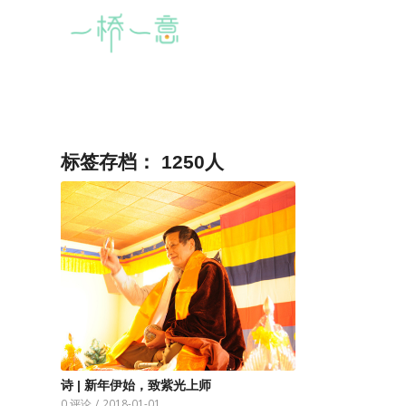
标签存档：
1250人
诗 | 新年伊始，致紫光上师
0 评论
/
2018-01-01