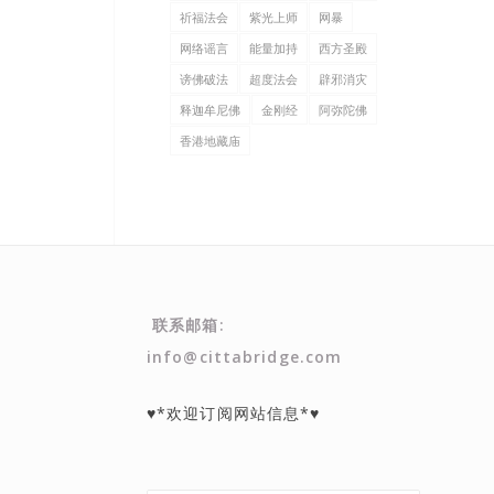
祈福法会
紫光上师
网暴
网络谣言
能量加持
西方圣殿
谤佛破法
超度法会
辟邪消灾
释迦牟尼佛
金刚经
阿弥陀佛
香港地藏庙
联系邮箱:
info@cittabridge.com
♥*欢迎订阅网站信息*♥