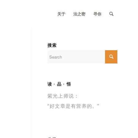
关于
法之密
寻你
搜索
读 · 品 · 悟
紫光上师说：
“好文章是有营养的。”