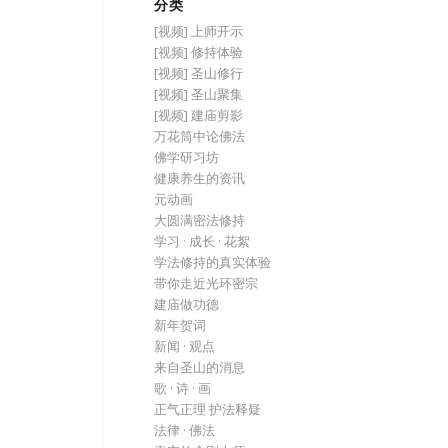
分类
[视频] 上师开示
[视频] 修持体验
[视频] 圣山修行
[视频] 圣山聚集
[视频] 建庙剪影
万花筒中论佛法
佛学研习坊
健康养生的资讯
元动画
大圆满密法修持
学习 · 成长 · 花絮
学法修持的真实体验
带你走近光环密宗
建庙做功德
新年贺词
新闻 · 观点
来自圣山的消息
歌 · 诗 · 画
正气正理 护法释疑
法律 · 佛法