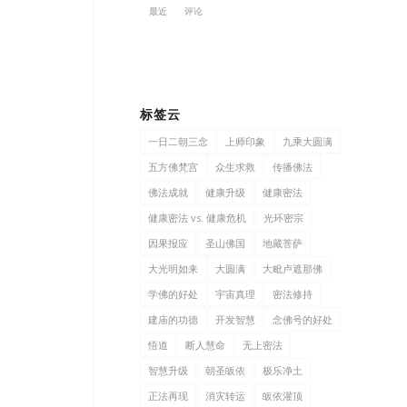
最近
评论
标签云
一日二朝三念
上师印象
九乘大圆满
五方佛梵宫
众生求救
传播佛法
佛法成就
健康升级
健康密法
健康密法 vs. 健康危机
光环密宗
因果报应
圣山佛国
地藏菩萨
大光明如来
大圆满
大毗卢遮那佛
学佛的好处
宇宙真理
密法修持
建庙的功德
开发智慧
念佛号的好处
悟道
断人慧命
无上密法
智慧升级
朝圣皈依
极乐净土
正法再现
消灾转运
皈依灌顶