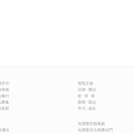
上师开示
觉悟之旅
修持体验
法律 · 佛法
圣山修行
歌 · 诗 · 画
圣山聚集
新闻 · 观点
建庙剪影
学习 · 成长
光環密宗因果經
看佛法
光環密宗大殊勝法門