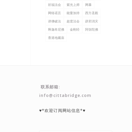
祈福法会
紫光上师
网暴
网络谣言
能量加持
西方圣殿
谤佛破法
超度法会
辟邪消灾
释迦牟尼佛
金刚经
阿弥陀佛
香港地藏庙
联系邮箱:
info@cittabridge.com
♥*欢迎订阅网站信息*♥