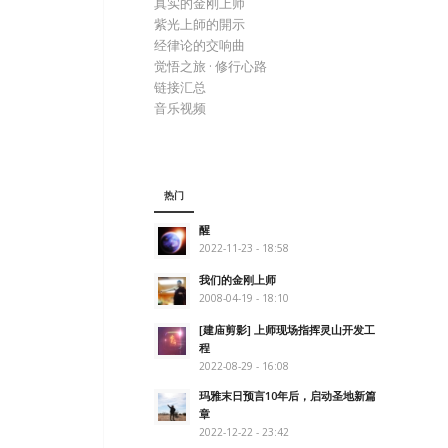
真实的金刚上师
紫光上師的開示
经律论的交响曲
觉悟之旅 · 修行心路
链接汇总
音乐视频
热门
醒
2022-11-23 - 18:58
我们的金刚上师
2008-04-19 - 18:10
[建庙剪影] 上师现场指挥灵山开发工
程
2022-08-29 - 16:08
玛雅末日预言10年后，启动圣地新篇
章
2022-12-22 - 23:42