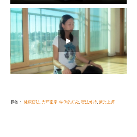
标签：
健康密法
,
光环密宗
,
学佛的好处
,
密法修持
,
紫光上师