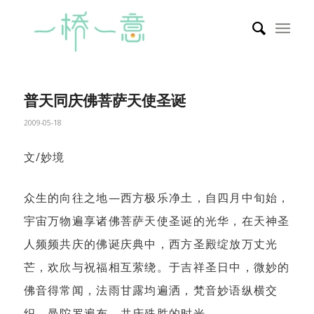
普天同庆佛菩萨天使圣诞
2009-05-18
文/妙境
众生的向往之地—西方极乐净土，自四月中旬始，
宇宙万物遍享诸佛菩萨天使圣诞的光华，在天神圣
人频频共庆的佛诞庆典中，西方圣殿绽放万丈光
芒，欢欣与祝福相互萦绕。于吉祥圣日中，微妙的
佛音得常闻，法雨甘露均遍洒，梵音妙语纵横交
织，曼陀罗遍布，共庆殊胜的时光……