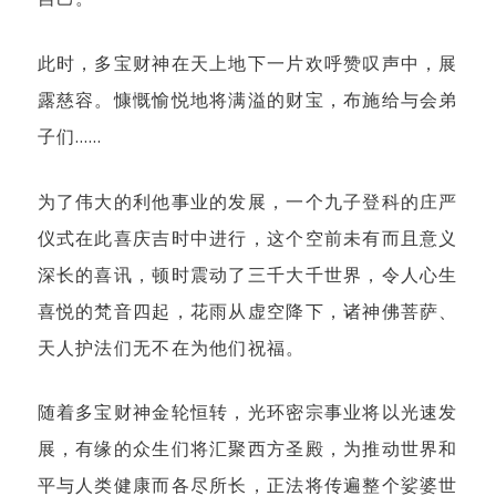
此时，多宝财神在天上地下一片欢呼赞叹声中，展
露慈容。慷慨愉悦地将满溢的财宝，布施给与会弟
子们……
为了伟大的利他事业的发展，一个九子登科的庄严
仪式在此喜庆吉时中进行，这个空前未有而且意义
深长的喜讯，顿时震动了三千大千世界，令人心生
喜悦的梵音四起，花雨从虚空降下，诸神佛菩萨、
天人护法们无不在为他们祝福。
随着多宝财神金轮恒转，光环密宗事业将以光速发
展，有缘的众生们将汇聚西方圣殿，为推动世界和
平与人类健康而各尽所长，正法将传遍整个娑婆世