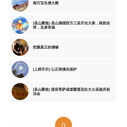
南方宝生佛大殿
[圣山聚焦] 圣山佛国西方三圣开光大典，殊胜吉
祥，见者有福
把握真正的佛缘
[上师开示] 心正得佛光保护
[圣山聚焦] 观音菩萨成道暨莲花生大士圣诞庆祝
法会
0