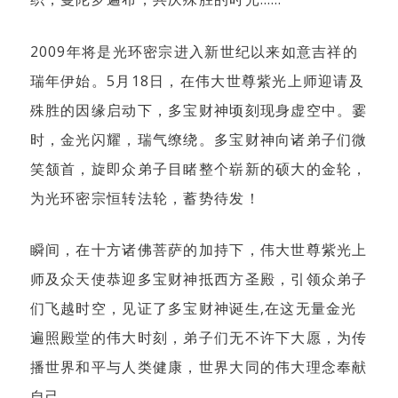
2009年将是光环密宗进入新世纪以来如意吉祥的
瑞年伊始。5月18日，在伟大世尊紫光上师迎请及
殊胜的因缘启动下，多宝财神顷刻现身虚空中。霎
时，金光闪耀，瑞气缭绕。多宝财神向诸弟子们微
笑颔首，旋即众弟子目睹整个崭新的硕大的金轮，
为光环密宗恒转法轮，蓄势待发！
瞬间，在十方诸佛菩萨的加持下，伟大世尊紫光上
师及众天使恭迎多宝财神抵西方圣殿，引领众弟子
们飞越时空，见证了多宝财神诞生,在这无量金光
遍照殿堂的伟大时刻，弟子们无不许下大愿，为传
播世界和平与人类健康，世界大同的伟大理念奉献
自己。