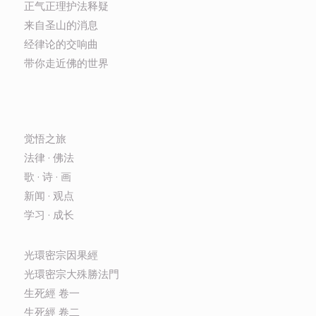
正气正理护法释疑
来自圣山的消息
经律论的交响曲
带你走近佛的世界
觉悟之旅
法律 · 佛法
歌 · 诗 · 画
新闻 · 观点
学习 · 成长
光環密宗因果經
光環密宗大殊勝法門
生死經 卷一
生死經 卷二