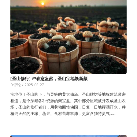
[圣山修行] 🌱春意盎然，圣山宝地焕新颜
0 评论
/
2025-03-27
宝地位于圣山脚下，与灵验的黄大仙庙、圣山牌坊等地标建筑紧密
相连，是个深藏各种资源的聚宝盆。其中部分区域被开发成圣山农
场，圣山的修行者们，用劳动回馈佛国，日复一日地挥洒汗水，种
植纯天然的庄稼、蔬果。食材营养丰沛，更富含独特灵气……