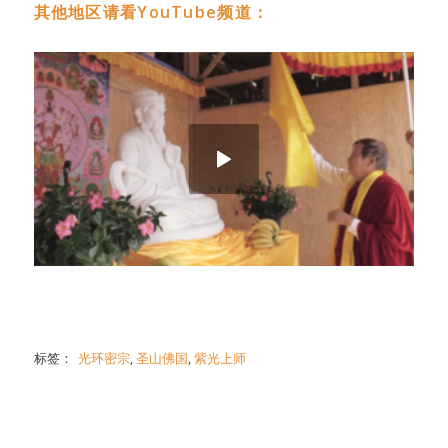
其他地区请看YouTube频道：
标签：
光环密宗
,
圣山佛国
,
紫光上师