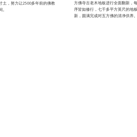
方佛寺古老木地板进行全面翻新，
寸土，努力让2500多年前的佛教
序皆如修行，七千多平方英尺的地
间。
新，圆满完成对五方佛的清净供养