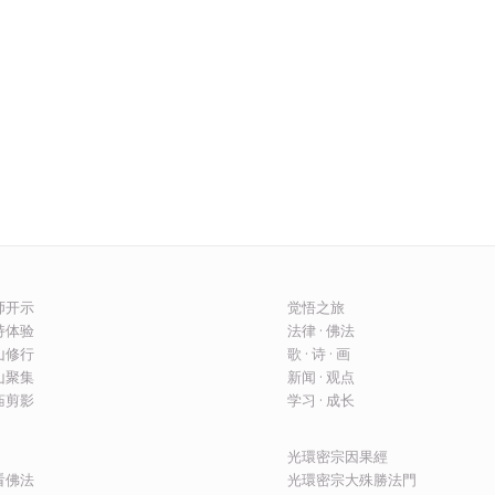
上师开示
觉悟之旅
修持体验
法律 · 佛法
圣山修行
歌 · 诗 · 画
圣山聚集
新闻 · 观点
建庙剪影
学习 · 成长
光環密宗因果經
看佛法
光環密宗大殊勝法門