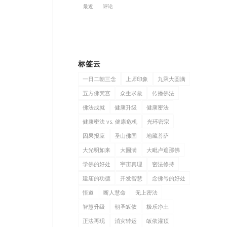
最近
评论
标签云
一日二朝三念
上师印象
九乘大圆满
五方佛梵宫
众生求救
传播佛法
佛法成就
健康升级
健康密法
健康密法 vs. 健康危机
光环密宗
因果报应
圣山佛国
地藏菩萨
大光明如来
大圆满
大毗卢遮那佛
学佛的好处
宇宙真理
密法修持
建庙的功德
开发智慧
念佛号的好处
悟道
断人慧命
无上密法
智慧升级
朝圣皈依
极乐净土
正法再现
消灾转运
皈依灌顶