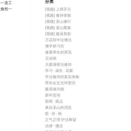
分类
每一道工
板焕然一
[视频] 上师开示
。
[视频] 修持体验
[视频] 圣山修行
[视频] 圣山聚集
[视频] 建庙剪影
万花筒中论佛法
佛学研习坊
健康养生的资讯
元动画
大圆满密法修持
学习 · 成长 · 花絮
学法修持的真实体验
带你走近光环密宗
建庙做功德
新年贺词
新闻 · 观点
来自圣山的消息
歌 · 诗 · 画
正气正理 护法释疑
法律 · 佛法