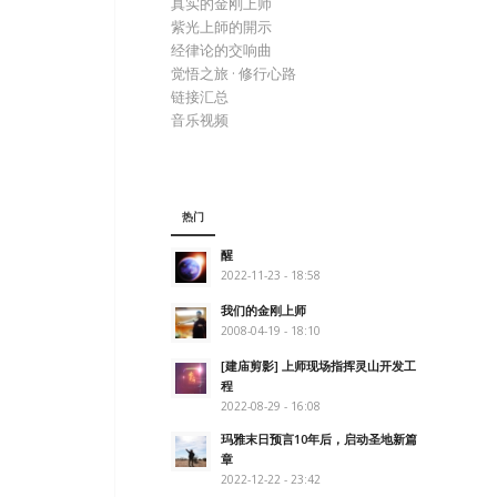
真实的金刚上师
紫光上師的開示
经律论的交响曲
觉悟之旅 · 修行心路
链接汇总
音乐视频
热门
醒
2022-11-23 - 18:58
我们的金刚上师
2008-04-19 - 18:10
[建庙剪影] 上师现场指挥灵山开发工
程
2022-08-29 - 16:08
玛雅末日预言10年后，启动圣地新篇
章
2022-12-22 - 23:42