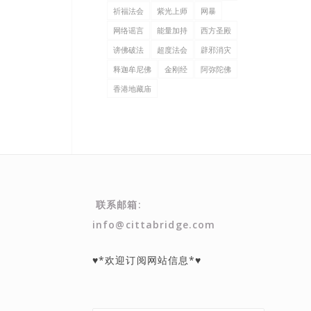
祈福法会
紫光上师
网暴
网络谣言
能量加持
西方圣殿
谤佛破法
超度法会
辟邪消灾
释迦牟尼佛
金刚经
阿弥陀佛
香港地藏庙
联系邮箱:
info@cittabridge.com
♥*欢迎订阅网站信息*♥