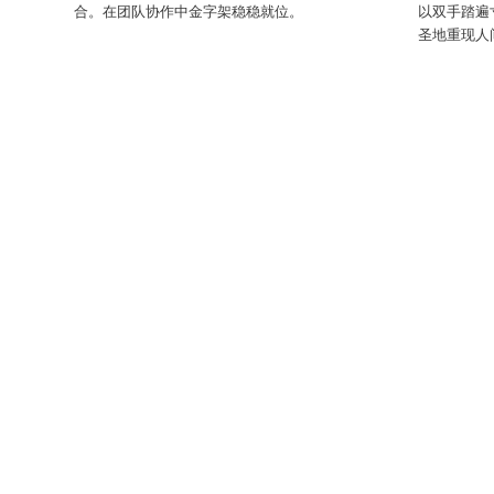
合。在团队协作中金字架稳稳就位。
以双手踏遍
圣地重现人