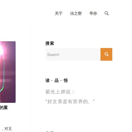
关于
法之密
寻你
搜索
读 · 品 · 悟
紫光上师说：
“好文章是有营养的。”
板的重
力，对五