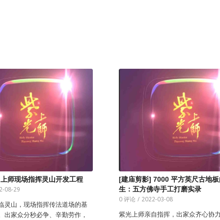
] 上师现场指挥灵山开发工程
[建庙剪影] 7000 平方英尺古地
2-08-29
生：五方佛寺手工打磨实录
0 评论
/
2022-03-08
临灵山，现场指挥传法道场的基
紫光上师亲自指挥，出家众齐心协
。出家众分秒必争、辛勤劳作，