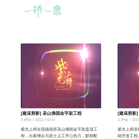
[建庙剪影] 圣山佛国金字架工程
[建庙剪影
0 评论
/
2022-10-03
2 评论
/
202
紫光上师在现场指挥圣山佛国金字架盖顶工
紫光上师亲
程，出家僧众与居士义工齐心协力，默契配
础开发工程