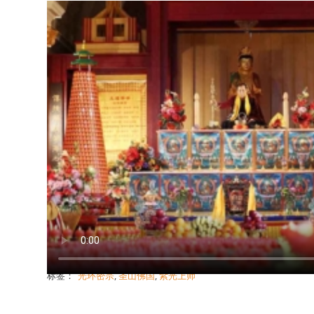
标签：
光环密宗
,
圣山佛国
,
紫光上师