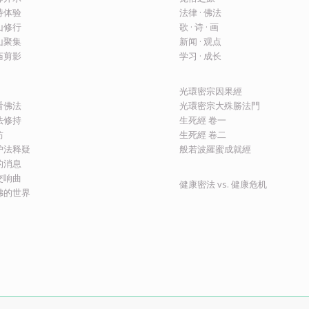
修持体验
法律 · 佛法
圣山修行
歌 · 诗 · 画
圣山聚集
新闻 · 观点
建庙剪影
学习 · 成长
光環密宗因果經
看佛法
光環密宗大殊勝法門
法修持
生死經 卷一
坊
生死經 卷二
护法释疑
般若波羅蜜成就經
的消息
交响曲
健康密法 vs. 健康危机
佛的世界