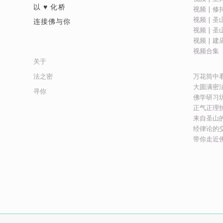
以 ♥ 化桥
视频 | 
视频 | 
连接佛与你
视频 | 
视频 | 
视频合集
关于
万花筒中
法之密
大圆满密
寻你
佛学研习
正气正理
来自圣山
经律论的
带你走近