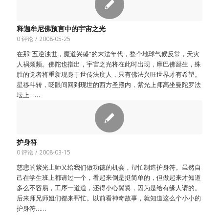
释迦牟尼佛预言中的宇宙之光
0 评论
/
2008-05-25
在那“五逆浊世，魔道兴盛”的末法年代，整个地球气候反常，天灾
人祸频频。佛陀也指出，宇宙之光将在此时出现，摩巴佛诞生，殊
胜的觉者将重新现身于世传法度人，只有佛法兴旺世界才有希望。
星移斗转，眨眼间回到现世的西方圣殿内，紫光上师高坐曼陀罗法
坛上……
护身符
0 评论
/
2008-03-15
慈悲的紫光上师又给我们做功德的机会，帮忙制造护身符。虽然自
己在学生班上都请过一个，看起来倒是挺简单的，但做起来才知道
多么不容易，工序一道道，还得小心翼翼，因为是给有缘人请的。
后来师兄师姐们都来帮忙。以前看神奇故事，就知道这么个小小的
护身符……